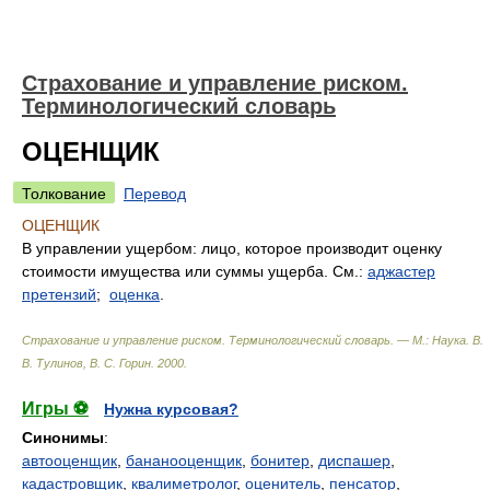
Страхование и управление риском.
Терминологический словарь
ОЦЕНЩИК
Толкование
Перевод
ОЦЕНЩИК
В управлении ущербом: лицо, которое производит оценку
стоимости имущества или суммы ущерба. См.:
аджастер
претензий
;
оценка
.
Страхование и управление риском. Терминологический словарь. — М.: Наука
.
В.
В. Тулинов, В. С. Горин
.
2000
.
Игры ⚽
Нужна курсовая?
Синонимы
:
автооценщик
,
бананооценщик
,
бонитер
,
диспашер
,
кадастровщик
,
квалиметролог
,
оценитель
,
пенсатор
,