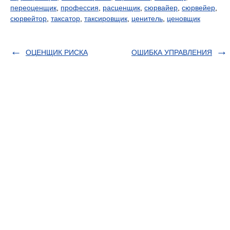
переоценщик
,
профессия
,
расценщик
,
сюрвайер
,
сюрвейер
,
сюрвейтор
,
таксатор
,
таксировщик
,
ценитель
,
ценовщик
ОЦЕНЩИК РИСКА
ОШИБКА УПРАВЛЕНИЯ